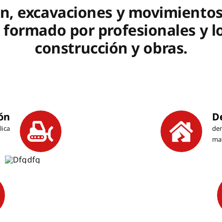
n, excavaciones y movimientos
, formado por profesionales y l
construcción y obras.
ón
D
lica
de
mat