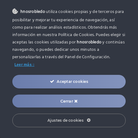
hnosrobledo
utiliza cookies propias y de terceros para
CONTACTO
posibilitar y mejorar tu experiencia de navegación, así
como para realizar análisis estadísticos. Obtendrás más
C/Artesania, 50 – 46930 – Quart de
información en nuestra Política de Cookies. Puedes elegir si
Poblet
aceptas las cookies utilizadas por
hnosrobledo
y continúas
navegando, o puedes dedicar unos minutos a
961 530 683
personalizarlas a través del
Panel de Configuración.
616 44 61 09
Leer más
oficina@hnosrobledo.com
Aceptar cookies
Cerrar
Ajustes de cookies
© Copyright 2022 - 2026 | Diseño y desarrollo
web zonadeweb.com