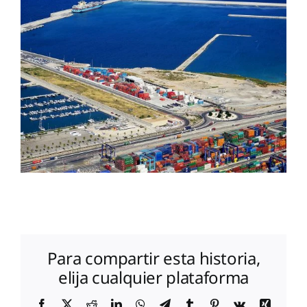
Para compartir esta historia,
elija cualquier plataforma
Facebook
X
Reddit
LinkedIn
WhatsApp
Telegram
Tumblr
Pinterest
Vk
Xing