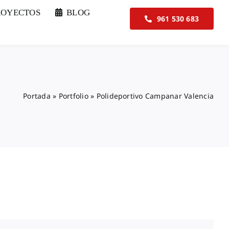
ROYECTOS
BLOG
961 530 683
a
Portada
»
Portfolio
»
Polideportivo Campanar Valencia