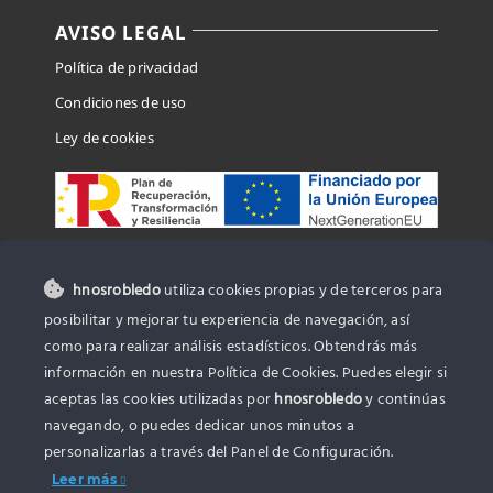
AVISO LEGAL
Política de privacidad
Condiciones de uso
Ley de cookies
hnosrobledo
utiliza cookies propias y de terceros para
CONTACTO
posibilitar y mejorar tu experiencia de navegación, así
como para realizar análisis estadísticos. Obtendrás más
C/Artesania, 50 – 46930 – Quart de
información en nuestra Política de Cookies. Puedes elegir si
Poblet
aceptas las cookies utilizadas por
hnosrobledo
y continúas
navegando, o puedes dedicar unos minutos a
961 530 683
personalizarlas a través del
Panel de Configuración.
616 44 61 09
Leer más