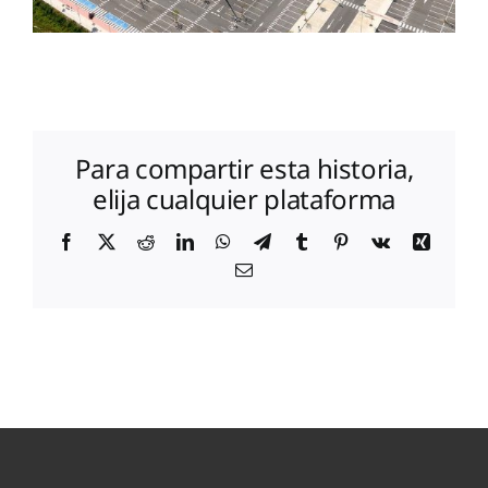
Para compartir esta historia,
elija cualquier plataforma
Facebook
X
Reddit
LinkedIn
WhatsApp
Telegram
Tumblr
Pinterest
Vk
Xing
Correo
electrónico